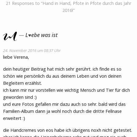
21 Responses to “Hand in Hand, Pfote in Pfote durch das Jahr
2016!”
L♥ebe was ist
24. November 2016 um 08:37 Uhr
liebe Verena,
dein heutiger Beitrag hat mich sehr gerührt. ich finde es so
schön wie persönlich du aus deinem Leben und von deinen
Begleitern erzählst.
ich kann mir nur vorstellen wie wichtig Mensch und Tier für dich
geworden sind :)
und eure Fotos gefallen mir dazu auch so sehr. bald wird das
Familien-Album dann ja wohl noch durch die dritte Fellnase
erweitert :)
die Handcremes von eos habe ich übrigens noxh nicht getestet.