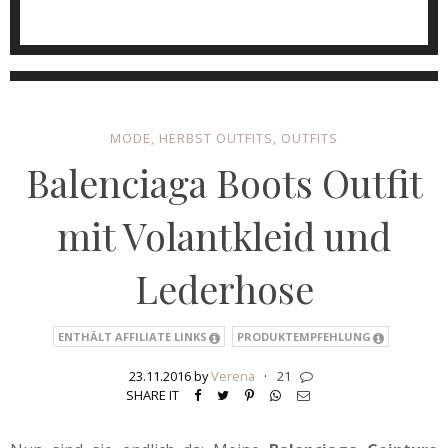
MODE
,
HERBST OUTFITS
,
OUTFITS
Balenciaga Boots Outfit
mit Volantkleid und
Lederhose
ENTHÄLT AFFILIATE LINKS
PRODUKTEMPFEHLUNG
23.11.2016 by
Verena
·
21
SHARE IT