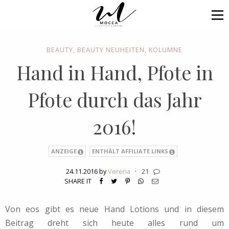
BEAUTY
,
BEAUTY NEUHEITEN
,
KOLUMNE
Hand in Hand, Pfote in
Pfote durch das Jahr
2016!
ANZEIGE
ENTHÄLT AFFILIATE LINKS
24.11.2016 by
Verena
·
21
SHARE IT
Von eos gibt es neue Hand Lotions und in diesem
Beitrag dreht sich heute alles rund um