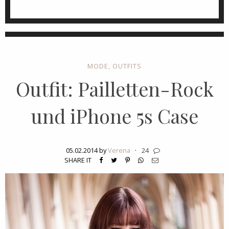
MODE
,
OUTFITS
Outfit: Pailletten-Rock
und iPhone 5s Case
05.02.2014 by
Verena
·
24
SHARE IT