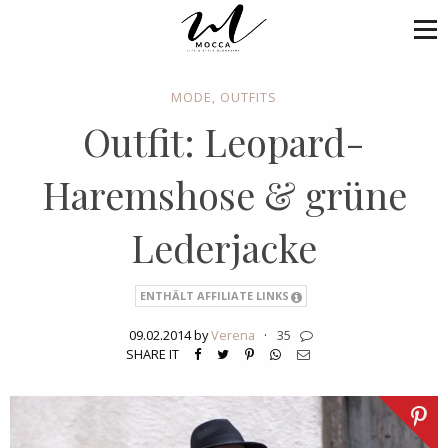
MODE
,
OUTFITS
Outfit: Leopard-
Haremshose & grüne
Lederjacke
ENTHÄLT AFFILIATE LINKS
09.02.2014 by
Verena
·
35
SHARE IT