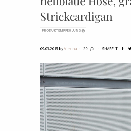
hellblaue Hose, g
Strickcardigan
PRODUKTEMPFEHLUNG
09.03.2015 by
Verena
·
29
·
SHARE IT