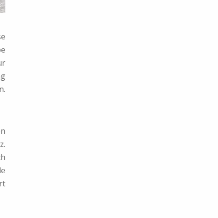
se
be
ur
ng
n.
en
z.
ch
de
rt