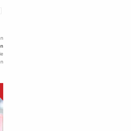
en
on
ie
en