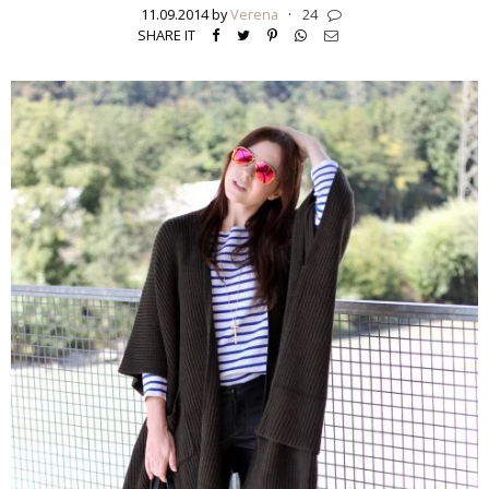
11.09.2014 by
Verena
·
24
SHARE IT