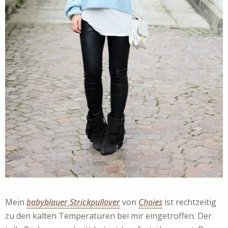
Mein
babyblauer Strickpullover
von
Choies
ist rechtzeitig
zu den kalten Temperaturen bei mir eingetroffen. Der