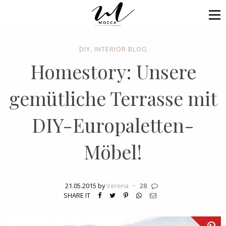
DIY
,
INTERIOR BLOG
Homestory: Unsere
gemütliche Terrasse mit
DIY-Europaletten-
Möbel!
21.05.2015 by
Verena
·
28
SHARE IT