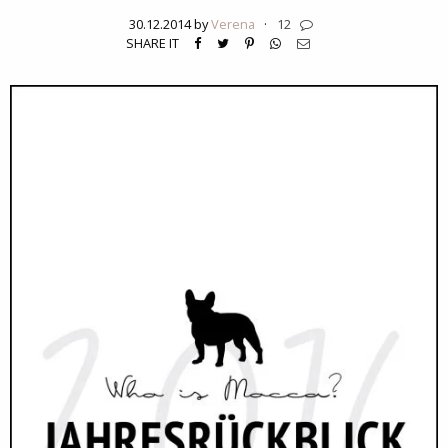
30.12.2014 by
Verena
·
12
SHARE IT