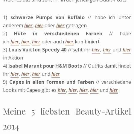
1)
schwarze Pumps von Buffalo
// habe ich unter
anderem
hier
,
hier
oder
hier
getragen
2)
Hüte in verschiedenen Farben
// habe
ich
hier
,
hier
,
hier
oder auch
hier
kombiniert
3)
Louis Vuitton Speedy 40
// seht ihr
hier
,
hier
und
hier
in Aktion
4)
Isabel Marant pour H&M Boots
// Outfits damit findet
ihr
hier
,
hier
,
hier
und
hier
5)
Capes in allen Formen und Farben
// verschiedene
Looks mit Capes gibt es
hier
,
hier
,
hier
,
hier
und
hier
Meine 5 liebsten Beauty-Artikel
2014