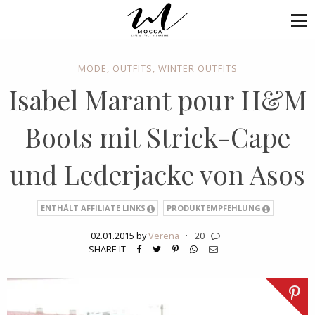
MODE
,
OUTFITS
,
WINTER OUTFITS
Isabel Marant pour H&M
Boots mit Strick-Cape
und Lederjacke von Asos
ENTHÄLT AFFILIATE LINKS
PRODUKTEMPFEHLUNG
02.01.2015 by
Verena
·
20
SHARE IT