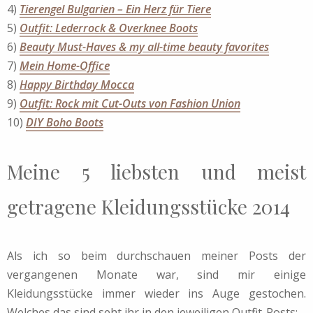
4)
Tierengel Bulgarien – Ein Herz für Tiere
5)
Outfit: Lederrock & Overknee Boots
6)
Beauty Must-Haves & my all-time beauty favorites
7)
Mein Home-Office
8)
Happy Birthday Mocca
9)
Outfit: Rock mit Cut-Outs von Fashion Union
10)
DIY Boho Boots
Meine 5 liebsten und meist
getragene Kleidungsstücke 2014
Als ich so beim durchschauen meiner Posts der
vergangenen Monate war, sind mir einige
Kleidungsstücke immer wieder ins Auge gestochen.
Welches das sind seht ihr in den jeweiligen Outfit-Posts: