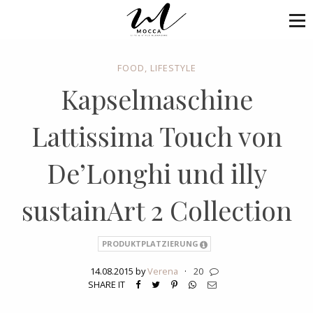
FOOD
,
LIFESTYLE
Kapselmaschine
Lattissima Touch von
De’Longhi und illy
sustainArt 2 Collection
PRODUKTPLATZIERUNG
14.08.2015 by
Verena
·
20
SHARE IT