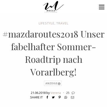
LIFESTYLE
,
TRAVEL
#mazdaroutes2018 Unser
fabelhafter Sommer-
Roadtrip nach
Vorarlberg!
ANZEIGE
21.06.2018 by
Verena
·
25
SHARE IT