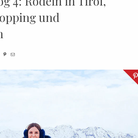
g 4: Rodeln in Tirol,
hopping und
n