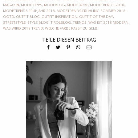
MAGAZIN
,
MODE TIPPS
,
MODEBLOG
,
MODEFARBE
,
MODETRENDS 2018
,
MODETRENDS FRÜHJAHR 2018
,
MODETRENDS FRÜHLING SOMMER 2018
,
OOTD
,
OUTFIT BLOG
,
OUTFIT INSPIRATION
,
OUTFIT OF THE DAY
,
STREETSTYLE
,
STYLE BLOG
,
TIROLBLOG
,
TRENDS
,
WAS IST 2018 MODERN
,
WAS WIRD 2018 TREND
,
WELCHE FARBE PASST ZU GELB
TEILE DIESEN BEITRAG