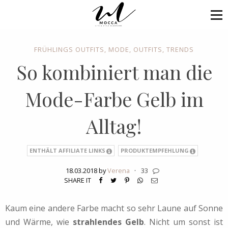
FRÜHLINGS OUTFITS
,
MODE
,
OUTFITS
,
TRENDS
So kombiniert man die
Mode-Farbe Gelb im
Alltag!
ENTHÄLT AFFILIATE LINKS
PRODUKTEMPFEHLUNG
18.03.2018 by
Verena
·
33
SHARE IT
Kaum eine andere Farbe macht so sehr Laune auf Sonne
und Wärme, wie
strahlendes Gelb
. Nicht um sonst ist