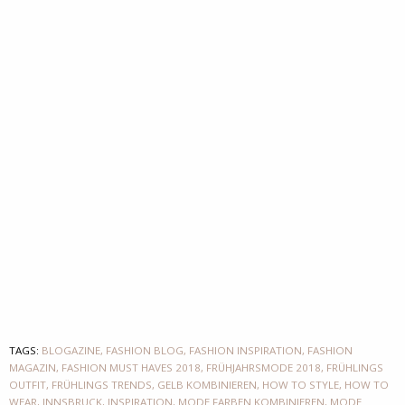
TAGS:
BLOGAZINE
,
FASHION BLOG
,
FASHION INSPIRATION
,
FASHION
MAGAZIN
,
FASHION MUST HAVES 2018
,
FRÜHJAHRSMODE 2018
,
FRÜHLINGS
OUTFIT
,
FRÜHLINGS TRENDS
,
GELB KOMBINIEREN
,
HOW TO STYLE
,
HOW TO
WEAR
,
INNSBRUCK
,
INSPIRATION
,
MODE FARBEN KOMBINIEREN
,
MODE