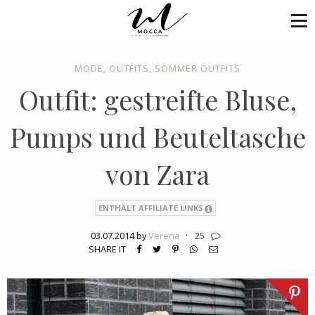
MODE
,
OUTFITS
,
SOMMER OUTFITS
Outfit: gestreifte Bluse,
Pumps und Beuteltasche
von Zara
ENTHÄLT AFFILIATE LINKS
03.07.2014 by
Verena
·
25
SHARE IT