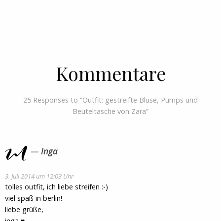
Kommentare
25 Responses to “Outfit: gestreifte Bluse, Pumps und
Beuteltasche von Zara”
Inga
3. Juli 2014 um 12:03 Uhr
tolles outfit, ich liebe streifen :-)
viel spaß in berlin!
liebe grüße,
inga ♥