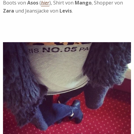
Boots von
Asos
(
hier
), Shirt von
Mango
, Shopper von
Zara
und Jeansjacke von
Levis
.