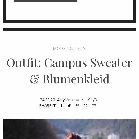
MODE
,
OUTFITS
Outfit: Campus Sweater
& Blumenkleid
24.03.2014 by
Verena
·
19
SHARE IT