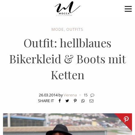
MODE
,
OUTFITS
Outfit: hellblaues
Bikerkleid & Boots mit
Ketten
26.03.2014 by
Verena
·
15
SHARE IT