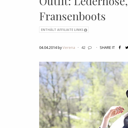
Outfit: Lederhose
Fransenboots
ENTHÄLT AFFILIATE LINKS
04.04.2014 by
Verena
·
42
·
SHARE IT