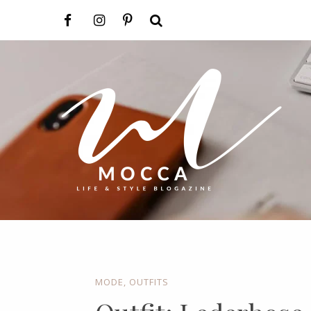
MODE
,
OUTFITS