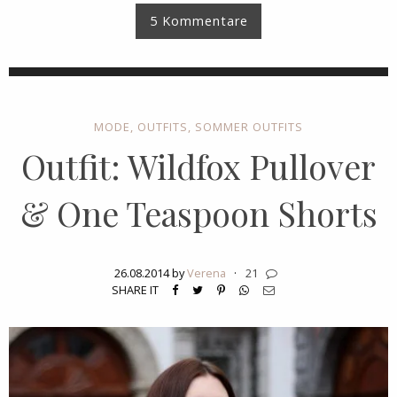
5 Kommentare
MODE
,
OUTFITS
,
SOMMER OUTFITS
Outfit: Wildfox Pullover
& One Teaspoon Shorts
26.08.2014 by
Verena
·
21
SHARE IT