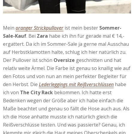
Mein
oranger Strickpullover
ist mein bester
Sommer-
Sale-Kauf
. Bei
Zara
habe ich ihn für gerade mal € 14,-
ergattert. Da ich im Sommer-Sale ja gerne mal Ausschau
auf Herbstklamotten halte, schlug ich hier natürlich zu.
Der Pullover ist schön
Oversize
geschnitten und hat
relativ weite Ärmel. Die Farbe ist genau so knallig wie auf
den Fotos und von nun an mein perfekter Begleiter für
den Herbst. Die
Lederleggings mit Reißverschlüssen
habe
ich von
The City Rack
bekommen. Ich hatte erst
Bedenken wegen der Größe aber ich habe einfach die
Maße beachtet und genau so fällt die Hose auch aus. Als
ich die Hose anhatte musste ich natürlich gleich die
Reißverschlüsse testen. Und was passierte? Genau, ich
klemmte mir gleich die Haut meines Oberschenkels ein