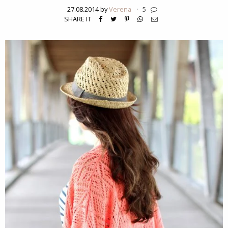
27.08.2014 by
Verena
·
5
SHARE IT