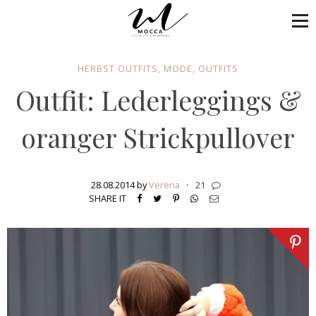
HERBST OUTFITS
,
MODE
,
OUTFITS
Outfit: Lederleggings &
oranger Strickpullover
28.08.2014 by
Verena
·
21
SHARE IT