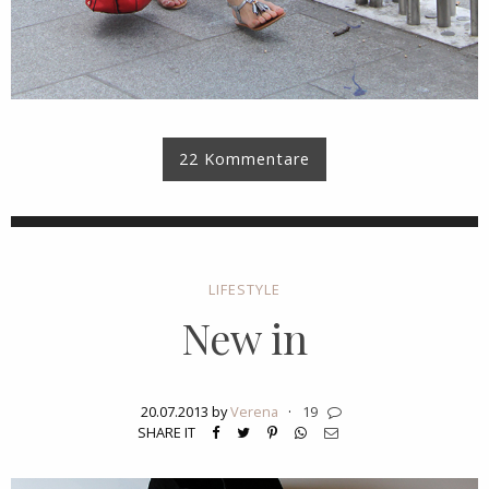
22 Kommentare
LIFESTYLE
New in
20.07.2013 by
Verena
·
19
SHARE IT