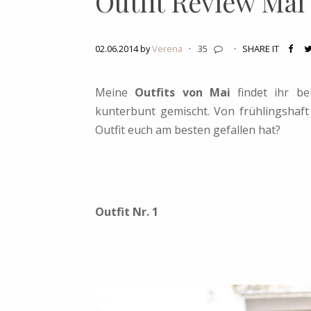
Outfit Review Mai
02.06.2014 by
Verena
·
35
·
SHARE IT
Meine
Outfits von Mai
findet ihr be
kunterbunt gemischt. Von frühlingshaft 
Outfit euch am besten gefallen hat?
Outfit Nr. 1