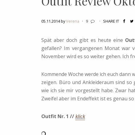
Outfit Review Okt
05.11.2014 by
Verena
·
9
·
SHARE IT
Spät aber doch gibt es heute eine
Out
gefallen? Im vergangenen Monat war vo
November wird es so weiter gehen. Ich fr
Kommende Woche werde ich euch dann wa
zeigen. Büro und Ankleideraum sind so 
wie ich sie mir vorgestellt habe. Zwar ha
Zweifel aber im Endeffekt ist es genau so 
Outfit Nr. 1 //
klick