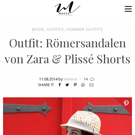
MODE
,
OUTFITS
,
SOMMER OUTFITS
Outfit: Römersandalen
von Zara & Plissé Shorts
11.08.2014 by
Verena
·
14
SHARE IT