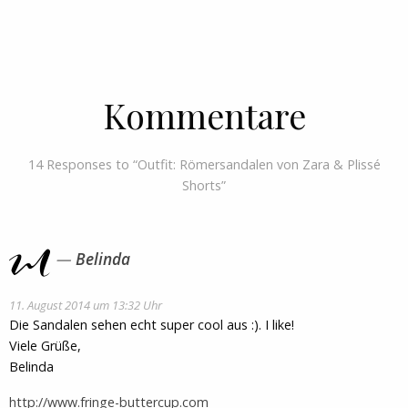
Kommentare
14 Responses to “Outfit: Römersandalen von Zara & Plissé
Shorts”
Belinda
11. August 2014 um 13:32 Uhr
Die Sandalen sehen echt super cool aus :). I like!
Viele Grüße,
Belinda
http://www.fringe-buttercup.com