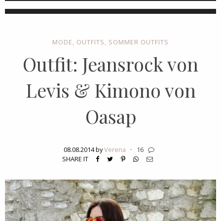
MODE
,
OUTFITS
,
SOMMER OUTFITS
Outfit: Jeansrock von
Levis & Kimono von
Oasap
08.08.2014 by
Verena
·
16
SHARE IT