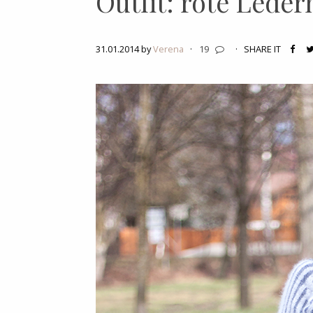
Outfit: rote Lede
31.01.2014 by
Verena
·
19
·
SHARE IT