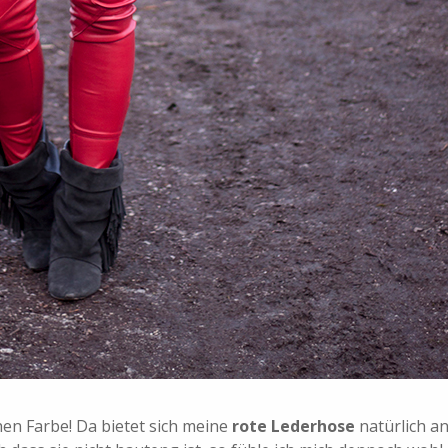
hen Farbe! Da bietet sich meine
rote Lederhose
natürlich an