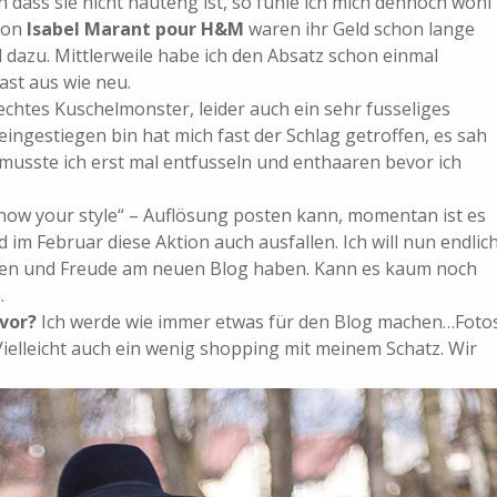
h dass sie nicht hauteng ist, so fühle ich mich dennoch wohl
 von
Isabel Marant pour H&M
waren ihr Geld schon lange
l dazu. Mittlerweile habe ich den Absatz schon einmal
ast aus wie neu.
echtes Kuschelmonster, leider auch ein sehr fusseliges
eingestiegen bin hat mich fast der Schlag getroffen, es sah
 musste ich erst mal entfusseln und enthaaren bevor ich
how your style“ – Auflösung posten kann, momentan ist es
d im Februar diese Aktion auch ausfallen. Ich will nun endlic
en und Freude am neuen Blog haben. Kann es kaum noch
.
vor?
Ich werde wie immer etwas für den Blog machen…Fotos
elleicht auch ein wenig shopping mit meinem Schatz. Wir