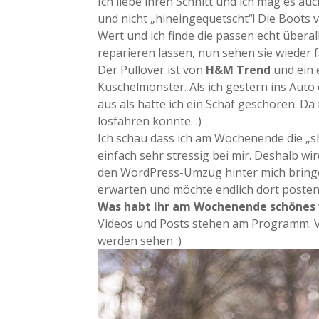
Ich liebe ihren Schnitt und ich mag es auc
und nicht „hineingequetscht“! Die Boots
Wert und ich finde die passen echt überal
reparieren lassen, nun sehen sie wieder f
Der Pullover ist von
H&M Trend
und ein 
Kuschelmonster. Als ich gestern ins Auto 
aus als hätte ich ein Schaf geschoren. Da
losfahren konnte. :)
Ich schau dass ich am Wochenende die „s
einfach sehr stressig bei mir. Deshalb wir
den WordPress-Umzug hinter mich bring
erwarten und möchte endlich dort posten
Was habt ihr am Wochenende schönes 
Videos und Posts stehen am Programm. Vi
werden sehen :)