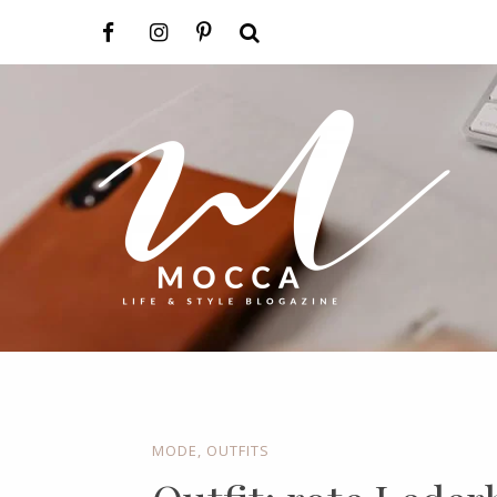
MODE
,
OUTFITS