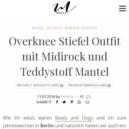
MODE
,
OUTFITS
,
WINTER OUTFITS
Overknee Stiefel Outfit
mit Midirock und
Teddystoff Mantel
ENTHÄLT AFFILIATE LINKS
PRODUKTEMPFEHLUNG
11.01.2016 by
Verena
·
45
SHARE IT
Wie ihr wisst, waren
Beats and Dogs
und ich zum
Jahreswechsel in
Berlin
und natürlich haben wir auch ein