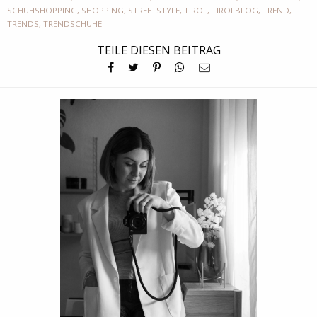
SCHUHSHOPPING
,
SHOPPING
,
STREETSTYLE
,
TIROL
,
TIROLBLOG
,
TREND
,
TRENDS
,
TRENDSCHUHE
TEILE DIESEN BEITRAG