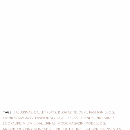
TAGS:
BALLERINAS
,
BALLET FLATS
,
BLOGAZINE
,
DUPE
,
FASHION BLOG
,
FASHION MAGAZIN
,
FASHIONBLOGGER
,
HERBST TRENDS
,
INNSBRUCK
,
LOOKALIKE
,
MIU MIU BALLERINAS
,
MODE MAGAZIN
,
MODEBLOG
,
MODEBLOGGER
,
ONLINE SHOPPING
,
OUTFIT INSPIRATION
,
REAL VS. STEAL
,