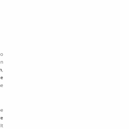
so
en
n
,
ie
ne
be
e
lt