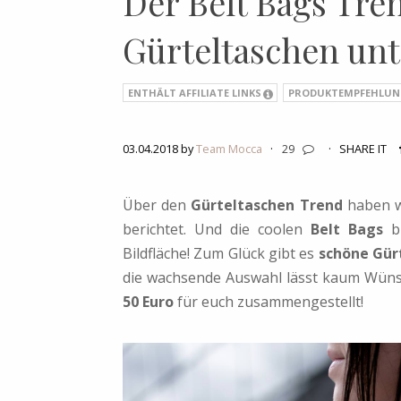
Der Belt Bags Tre
Gürteltaschen unte
ENTHÄLT AFFILIATE LINKS
PRODUKTEMPFEHLUN
03.04.2018 by
Team Mocca
·
29
·
SHARE IT
Über den
Gürteltaschen Trend
haben wi
berichtet. Und die coolen
Belt Bags
bl
Bildfläche! Zum Glück gibt es
schöne Gür
die wachsende Auswahl lässt kaum Wüns
50 Euro
für euch zusammengestellt!