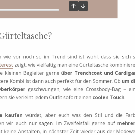
 Gürteltasche?
 wie vor noch so im Trend sind ist wohl, dass sie sich 
terest
zeigt, wie vielfältig man eine Gürteltasche kombinier
re kleinen Begleiter gerne
über Trenchcoat und Cardiga
ztere Kombi ist dann auch perfekt für den Sommer. Ob
um d
berkörper
geschwungen, wie eine Crossbody-Bag – ei
ern sie verleiht jedem Outfit sofort einen
coolen Touch
.
he kaufen
würdet, aber euch was den Stil und die Far
en wir euch nur sagen: Im Zweifelsfall gerne auf
mehrer
 keine Anstalten, in nächster Zeit wieder aus der Modewe