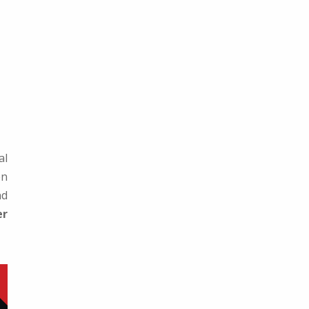
al
en
nd
er