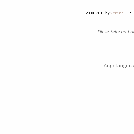
23.08.2016 by
Verena
·
S
Diese Seite enthä
Angefangen vo