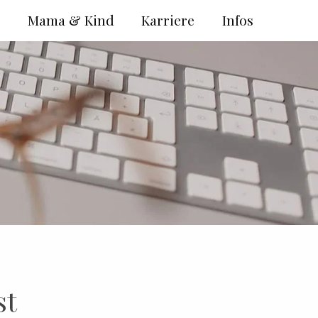
e
Mama & Kind
Karriere
Infos
st