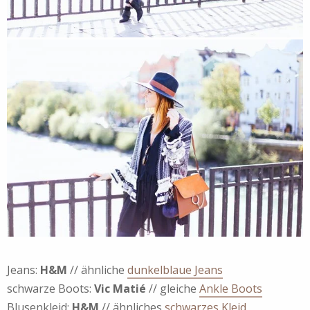
Jeans:
H&M
// ähnliche
dunkelblaue Jeans
schwarze Boots:
Vic Matié
// gleiche
Ankle Boots
Blusenkleid:
H&M
// ähnliches
schwarzes Kleid