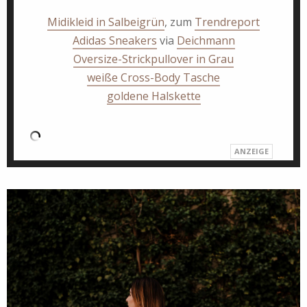
Midikleid in Salbeigrün
, zum
Trendreport
Adidas Sneakers
via
Deichmann
Oversize-Strickpullover in Grau
weiße Cross-Body Tasche
goldene Halskette