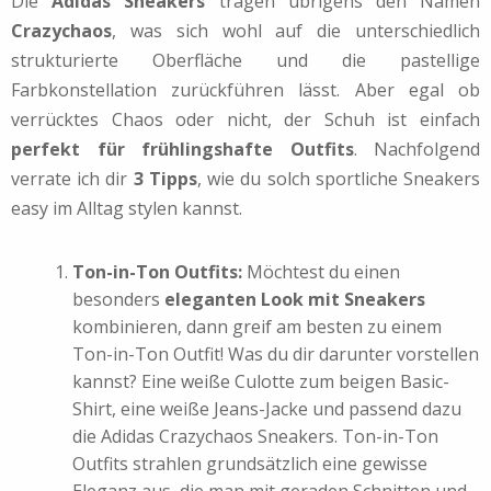
Die
Adidas Sneakers
tragen übrigens den Namen
Crazychaos
, was sich wohl auf die unterschiedlich
strukturierte Oberfläche und die pastellige
Farbkonstellation zurückführen lässt. Aber egal ob
verrücktes Chaos oder nicht, der Schuh ist einfach
perfekt für frühlingshafte Outfits
. Nachfolgend
verrate ich dir
3 Tipps
, wie du solch sportliche Sneakers
easy im Alltag stylen kannst.
Ton-in-Ton Outfits:
Möchtest du einen
besonders
eleganten Look mit Sneakers
kombinieren, dann greif am besten zu einem
Ton-in-Ton Outfit! Was du dir darunter vorstellen
kannst? Eine weiße Culotte zum beigen Basic-
Shirt, eine weiße Jeans-Jacke und passend dazu
die Adidas Crazychaos Sneakers. Ton-in-Ton
Outfits strahlen grundsätzlich eine gewisse
Eleganz aus, die man mit geraden Schnitten und