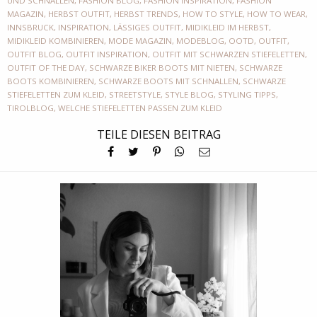
UND SCHNALLEN
,
FASHION BLOG
,
FASHION INSPIRATION
,
FASHION
MAGAZIN
,
HERBST OUTFIT
,
HERBST TRENDS
,
HOW TO STYLE
,
HOW TO WEAR
,
INNSBRUCK
,
INSPIRATION
,
LÄSSIGES OUTFIT
,
MIDIKLEID IM HERBST
,
MIDIKLEID KOMBINIEREN
,
MODE MAGAZIN
,
MODEBLOG
,
OOTD
,
OUTFIT
,
OUTFIT BLOG
,
OUTFIT INSPIRATION
,
OUTFIT MIT SCHWARZEN STIEFELETTEN
,
OUTFIT OF THE DAY
,
SCHWARZE BIKER BOOTS MIT NIETEN
,
SCHWARZE
BOOTS KOMBINIEREN
,
SCHWARZE BOOTS MIT SCHNALLEN
,
SCHWARZE
STIEFELETTEN ZUM KLEID
,
STREETSTYLE
,
STYLE BLOG
,
STYLING TIPPS
,
TIROLBLOG
,
WELCHE STIEFELETTEN PASSEN ZUM KLEID
TEILE DIESEN BEITRAG