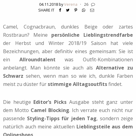
04.11.2018 by
Verena
·
26
SHARE IT
Camel, Cognacbraun, dunkles Beige oder zartes
Rostbraun? Meine
persönliche Lieblingstrendfarbe
der Herbst und Winter 2018/19 Saison hat viele
Bezeichnungen, aber definitiv eines gemeinsam: Sie ist
ein
Allroundtalent
was Outfit-Kombinationen
anbelangt. Man könnte sie auch als
Alternative zu
Schwarz
sehen, wenn man so wie ich, dunkle Farben
meist zu düster für
stimmige Alltagsoutfits
findet.
Die heutige
Editor’s Picks
Ausgabe steht ganz unter
dem Motto
Camel Blocking
. Ich verrate euch nicht nur
passende
Styling-Tipps für jeden Tag
, sondern zeige
natürlich auch meine aktuellen
Lieblingsteile aus dem
Onlineshops
.