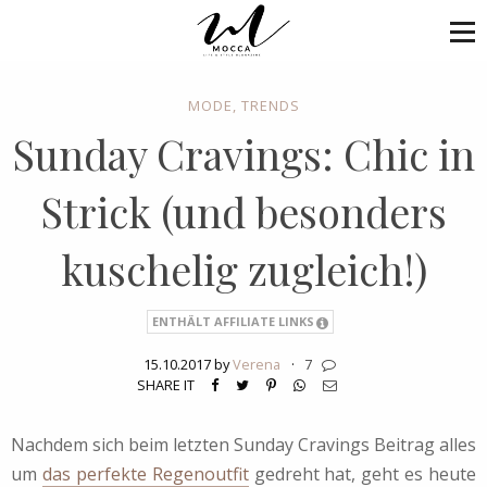
MODE
,
TRENDS
Sunday Cravings: Chic in
Strick (und besonders
kuschelig zugleich!)
ENTHÄLT AFFILIATE LINKS
15.10.2017 by
Verena
·
7
SHARE IT
Nachdem sich beim letzten Sunday Cravings Beitrag alles
um
das perfekte Regenoutfit
gedreht hat, geht es heute