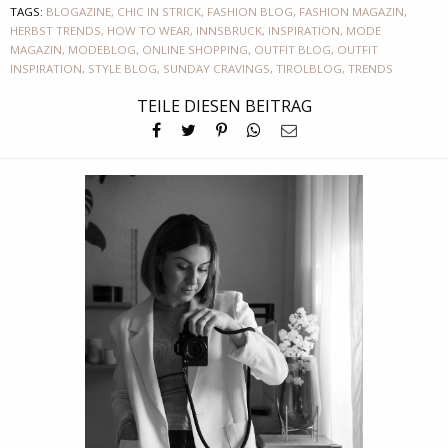
TAGS:
BLOGAZINE
,
CHIC IN STRICK
,
FASHION BLOG
,
FASHION MAGAZIN
,
HERBST TRENDS
,
HOW TO WEAR
,
INNSBRUCK
,
INSPIRATION
,
MODE
MAGAZIN
,
MODEBLOG
,
ONLINE SHOPPING
,
OUTFIT BLOG
,
OUTFIT
INSPIRATION
,
STYLE BLOG
,
SUNDAY CRAVINGS
,
TIROLBLOG
,
TRENDS
TEILE DIESEN BEITRAG