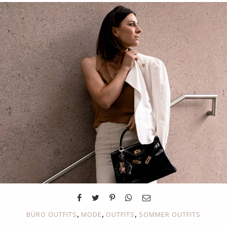
,
,
,
BÜRO OUTFITS
MODE
OUTFITS
SOMMER OUTFITS