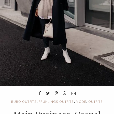
,
,
,
BÜRO OUTFITS
FRÜHLINGS OUTFITS
MODE
OUTFITS