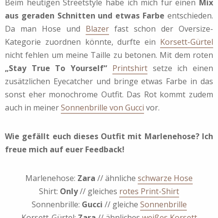
Beim heutigen Streetstyle habe ich mich für einen
Mix
aus geraden Schnitten und etwas Farbe
entschieden.
Da man Hose und
Blazer
fast schon der Oversize-
Kategorie zuordnen könnte, durfte ein
Korsett-Gürtel
nicht fehlen um meine Taille zu betonen. Mit dem roten
„Stay True To Yourself“
Printshirt
setze ich einen
zusätzlichen Eyecatcher und bringe etwas Farbe in das
sonst eher monochrome Outfit. Das Rot kommt zudem
auch in meiner
Sonnenbrille von Gucci
vor.
Wie gefällt euch dieses Outfit mit Marlenehose? Ich
freue mich auf euer Feedback!
Marlenehose:
Zara
// ähnliche
schwarze Hose
Shirt:
Only
// gleiches
rotes Print-Shirt
Sonnenbrille:
Gucci
// gleiche
Sonnenbrille
Korsett-Gürtel:
Zara
// ähnliches
weißes Korsett