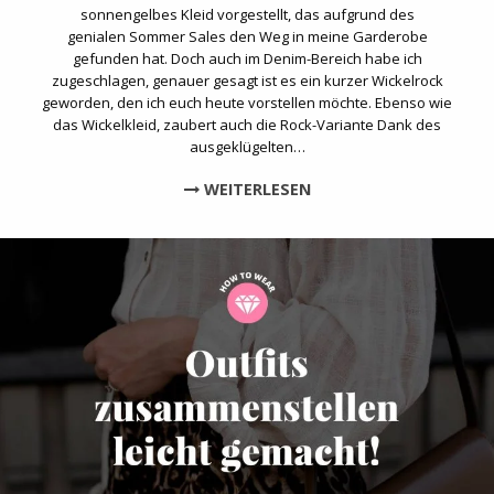
sonnengelbes Kleid vorgestellt, das aufgrund des
genialen Sommer Sales den Weg in meine Garderobe
gefunden hat. Doch auch im Denim-Bereich habe ich
zugeschlagen, genauer gesagt ist es ein kurzer Wickelrock
geworden, den ich euch heute vorstellen möchte. Ebenso wie
das Wickelkleid, zaubert auch die Rock-Variante Dank des
ausgeklügelten…
WEITERLESEN