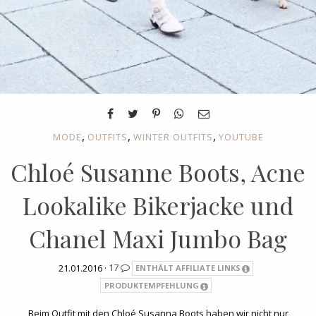
,
,
,
MODE
OUTFITS
WINTER OUTFITS
YOUTUBE
Chloé Susanne Boots, Acne
Lookalike Bikerjacke und
Chanel Maxi Jumbo Bag
21.01.2016 ·
17
ENTHÄLT AFFILIATE LINKS
PRODUKTEMPFEHLUNG
Beim Outfit mit den Chloé Susanna Boots haben wir nicht nur