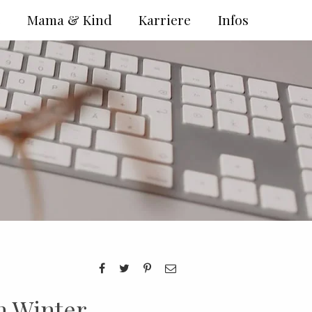
e
Mama & Kind
Karriere
Infos
m Winter –