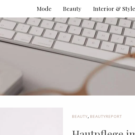
Mode
Beauty
Interior & Styl
,
BEAUTY
BEAUTYREPORT
Hautpflege i