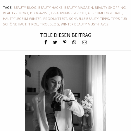
TAGS:
BEAUTY BLOG
,
BEAUTY HACKS
,
BEAUTY MAGAZIN
,
BEAUTY SHOPPING
,
BEAUTYREPORT
,
BLOGAZINE
,
ERFAHRUNGSBERICHT
,
GESCHMEIDIGE HAUT
,
HAUTPFLEGE IM WINTER
,
PRODUKTTEST
,
SCHNELLE BEAUTY-TIPPS
,
TIPPS FÜR
SCHÖNE HAUT
,
TIROL
,
TIROLBLOG
,
WINTER BEAUTY MUST-HAVES
TEILE DIESEN BEITRAG