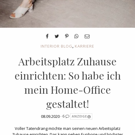
,
INTERIOR BLOG
KARRIERE
Arbeitsplatz Zuhause
einrichten: So habe ich
mein Home-Office
gestaltet!
08.09.2020 ·
6
ANZEIGE
Voller Tatendrang möchte man seinen neuen Arbeitsplatz
Zuhause einrichten. Das kann neben Euphorie und höchster