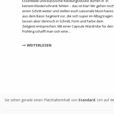
Essentielle und klassische Kleidungsstücke dürfen in in
keinem Kleiderschrank fehlen – das ist klar! Wir gehen noc
einen Schritt weiter und stellen euch saisonale Must-haves
aus dem Basic-Segment vor, die sich super im Alltag tragen
lassen aber dennoch in Schnitt, Form und Farbe dem
Zeitgeist entsprechen. Mit einer Capsule Wardrobe für den
Frühling schafft man sich eine…
WEITERLESEN
Sie sehen gerade einen Platzhalterinhalt von
Standard
. Um auf de