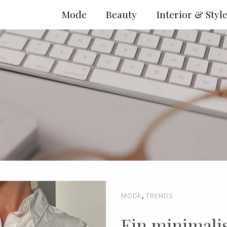
Mode
Beauty
Interior & Styl
,
MODE
TRENDS
Ein minimali