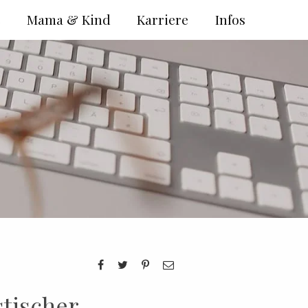
e
Mama & Kind
Karriere
Infos
stischer