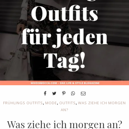
,
,
,
FRÜHLINGS OUTFITS
MODE
OUTFITS
WAS ZIEHE ICH MORGEN
AN?
Was ziehe ich morgen an?