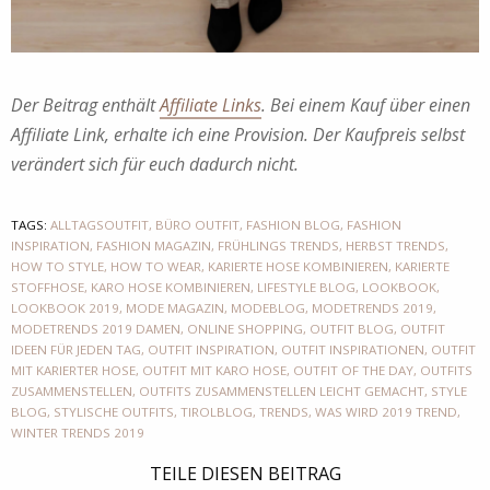
Der Beitrag enthält
Affiliate Links
. Bei einem Kauf über einen
Affiliate Link, erhalte ich eine Provision. Der Kaufpreis selbst
verändert sich für euch dadurch nicht.
TAGS:
ALLTAGSOUTFIT
,
BÜRO OUTFIT
,
FASHION BLOG
,
FASHION
INSPIRATION
,
FASHION MAGAZIN
,
FRÜHLINGS TRENDS
,
HERBST TRENDS
,
HOW TO STYLE
,
HOW TO WEAR
,
KARIERTE HOSE KOMBINIEREN
,
KARIERTE
STOFFHOSE
,
KARO HOSE KOMBINIEREN
,
LIFESTYLE BLOG
,
LOOKBOOK
,
LOOKBOOK 2019
,
MODE MAGAZIN
,
MODEBLOG
,
MODETRENDS 2019
,
MODETRENDS 2019 DAMEN
,
ONLINE SHOPPING
,
OUTFIT BLOG
,
OUTFIT
IDEEN FÜR JEDEN TAG
,
OUTFIT INSPIRATION
,
OUTFIT INSPIRATIONEN
,
OUTFIT
MIT KARIERTER HOSE
,
OUTFIT MIT KARO HOSE
,
OUTFIT OF THE DAY
,
OUTFITS
ZUSAMMENSTELLEN
,
OUTFITS ZUSAMMENSTELLEN LEICHT GEMACHT
,
STYLE
BLOG
,
STYLISCHE OUTFITS
,
TIROLBLOG
,
TRENDS
,
WAS WIRD 2019 TREND
,
WINTER TRENDS 2019
TEILE DIESEN BEITRAG