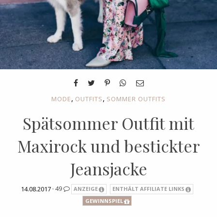
,
,
MODE
OUTFITS
SOMMER OUTFITS
Spätsommer Outfit mit
Maxirock und bestickter
Jeansjacke
14.08.2017 ·
49
ANZEIGE
ENTHÄLT AFFILIATE LINKS
GEWINNSPIEL