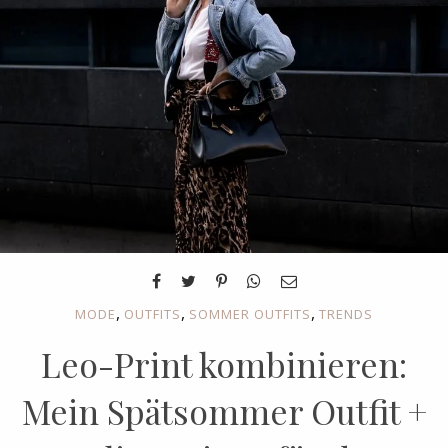
,
,
,
MODE
OUTFITS
SOMMER OUTFITS
TRENDS
Leo-Print kombinieren:
Mein Spätsommer Outfit +