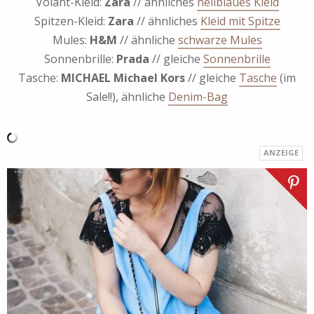
Volant-Kleid:
Zara
// ähnliches
hellblaues Kleid
Spitzen-Kleid:
Zara
// ähnliches
Kleid mit Spitze
Mules:
H&M
// ähnliche
schwarze Mules
Sonnenbrille:
Prada
// gleiche
Sonnenbrille
Tasche:
MICHAEL Michael Kors
// gleiche
Tasche
(im
Sale!!), ähnliche
Denim-Bag