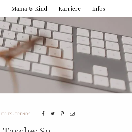
e
Mama & Kind
Karriere
Infos
,
UTFITS
TRENDS
 Tasche: So