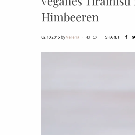
veganes Tiramisu 
Himbeeren
02.10.2015 by
Verena
·
43
·
SHARE IT