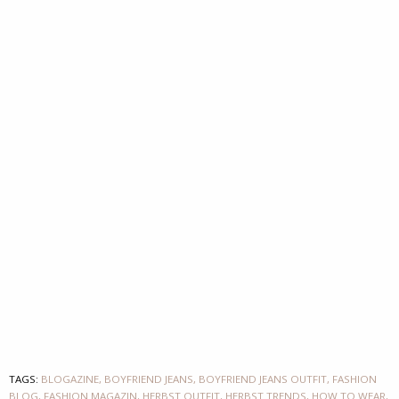
TAGS:
BLOGAZINE
,
BOYFRIEND JEANS
,
BOYFRIEND JEANS OUTFIT
,
FASHION
BLOG
,
FASHION MAGAZIN
,
HERBST OUTFIT
,
HERBST TRENDS
,
HOW TO WEAR
,