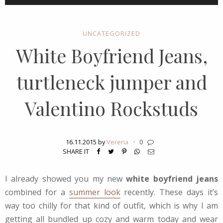
UNCATEGORIZED
White Boyfriend Jeans,
turtleneck jumper and
Valentino Rockstuds
16.11.2015 by
Verena
·
0
SHARE IT
I already showed you my new
white boyfriend jeans
combined for a
summer look
recently. These days it’s
way too chilly for that kind of outfit, which is why I am
getting all bundled up cozy and warm today and wear