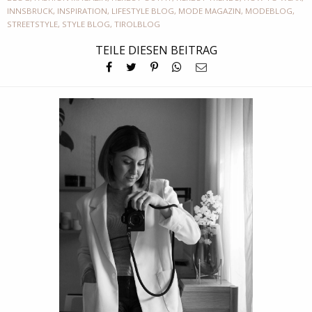
INNSBRUCK
,
INSPIRATION
,
LIFESTYLE BLOG
,
MODE MAGAZIN
,
MODEBLOG
,
STREETSTYLE
,
STYLE BLOG
,
TIROLBLOG
TEILE DIESEN BEITRAG