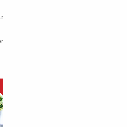
te
er