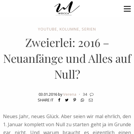
YOUTUBE
,
KOLUMNE
,
SERIEN
Zweierlei: 2016 –
Neuanfänge und Alles auf
Null?
03.01.2016 by
Verena
·
34
SHARE IT
Neues Jahr, neues Glück. Aber seien wir mal ehrlich, den
1. Januar komplett von Null zu starten geht ja im Grunde
gar nicht. Und warum braucht es eigentlich einen