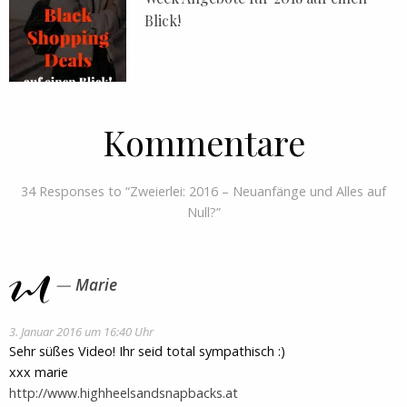
Blick!
Kommentare
34 Responses to “Zweierlei: 2016 – Neuanfänge und Alles auf
Null?”
Marie
3. Januar 2016 um 16:40 Uhr
Sehr süßes Video! Ihr seid total sympathisch :)
xxx marie
http://www.highheelsandsnapbacks.at