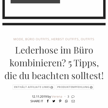
MODE
,
BÜRO OUTFITS
,
HERBST OUTFITS
,
OUTFITS
Lederhose im Büro
kombinieren? 5 Tipps,
die du beachten solltest!
ENTHÄLT AFFILIATE LINKS
PRODUKTEMPFEHLUNG
12.11.2019 by
Verena
·
3
SHARE IT