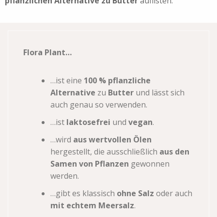
pflanzlichen Alternative zu Butter
auflisten.
Flora Plant…
…ist eine
100 % pflanzliche
Alternative
zu
Butter
und lässt sich
auch genau so verwenden.
…ist
laktosefrei
und
vegan
.
…wird
aus wertvollen Ölen
hergestellt, die ausschließlich
aus den
Samen von Pflanzen
gewonnen
werden.
…gibt es klassisch
ohne Salz
oder auch
mit echtem Meersalz
.