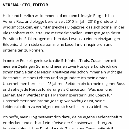
VERENA · CEO, EDITOR
Hallo und herzlich willkommen auf meinem Lifestyle Blog! Ich bin
Verena Ratz und blogge bereits seit 2010. Im Jahr 2013 gründete ich
whoismocca.com, ein umfangreiches Blogazine, das sich schnell in der
Blogosphäre etablierte und mit redaktionellen Beiträgen gespickt ist.
Persönliche Erfahrungen machen das Lesen zu einem einzigartigen
Erlebnis. Ich bin stolz darauf, meine LeserInnen inspirieren und
unterhalten zu können.
In meiner Freizeit genieße ich die Schönheit Tirols. Zusammen mit
meinem 2-jährigen Sohn und meinen zwei Huskys erkunde ich die
schönsten Seiten der Natur. Kreativität war schon immer ein wichtiger
Bestandteil meines Lebens und so gründete ich mein erstes
Unternehmen bereits mit 25 Jahren. Seitdem bin ich mein eigener Boss
und sehe jede Herausforderung als Chance zum Wachsen und
Lernen. Mein Werdegang als
Marketingberaterin
und Coach für
Unternehmerinnen hat mir gezeigt, wie wichtig es ist, seine
Leidenschaften zu verfolgen und sich selbst treu zu bleiben.
Ich hoffe, mein Blog motiviert dich dazu, deine eigene Leidenschaft zu
entdecken und dich auf eine Reise der Selbstverwirklichung zu
begeben. Herzlichen Dank, dass du Teil meiner Community bist!