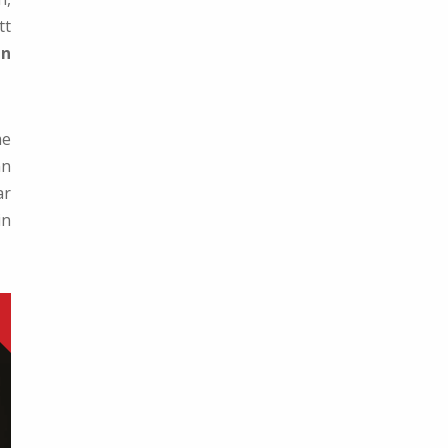
tt
en
me
nn
ar
in