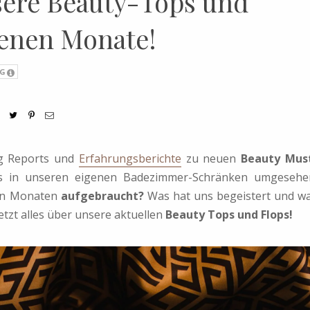
sere Beauty-Tops und
genen Monate!
G
ig Reports und
Erfahrungsberichte
zu neuen
Beauty Mus
s in unseren eigenen Badezimmer-Schränken umgesehe
ten Monaten
aufgebraucht?
Was hat uns begeistert und w
etzt alles über unsere aktuellen
Beauty Tops und Flops!