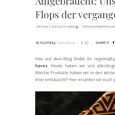
Aufgebraucht: Un
Flops der vergan
ENTHÄLT AFFILIATE LINKS
PRODUKTEMPFEHLUN
18.10.2018 by
Team Mocca
·
0
·
SHARE IT
Hier auf dem Blog findet ihr regelmäß
haves.
Heute haben wir uns allerding
Welche Produkte haben wir in den letz
eher enttäuscht? Hier erzählen wir euch j