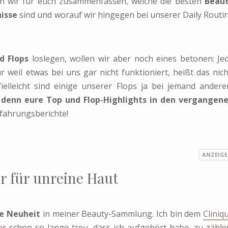
n wir für euch zusammenfassen, welche die besten
Beau
nisse
sind und worauf wir hingegen bei unserer Daily Routi
d Flops
loslegen, wollen wir aber noch eines betonen: Je
r weil etwas bei uns gar nicht funktioniert, heißt das nich
ielleicht sind einige unserer Flops ja bei jemand ander
denn eure Top und Flop-Highlights in den vergangen
fahrungsberichte!
r für unreine Haut
e Neuheit
in meiner Beauty-Sammlung. Ich bin dem
Cliniq
er
schon so lange treu, dass ich aufgehört habe, zu zähle