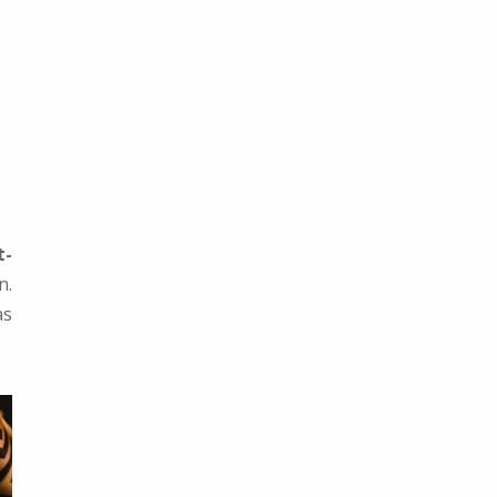
t-
n.
as