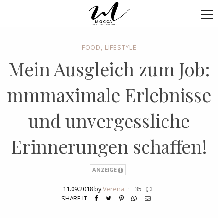
FOOD
,
LIFESTYLE
Mein Ausgleich zum Job:
mmmaximale Erlebnisse
und unvergessliche
Erinnerungen schaffen!
ANZEIGE
11.09.2018 by
Verena
·
35
SHARE IT