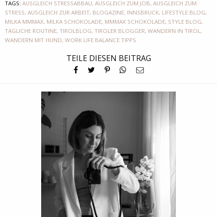
TAGS:
AUSGLEICH STRESSABBAU
,
AUSGLEICH ZUM JOB
,
AUSGLEICH ZUM
STRESS
,
AUSGLEICH ZUR ARBEIT
,
BLOGAZINE
,
INNSBRUCK
,
LIFESTYLE BLOG
,
MILKA MMMAX
,
MILKA SCHOKOLADE
,
MMMAX SCHOKOLADE
,
STYLE BLOG
,
TÄGLICHE ROUTINE
,
TIROLBLOG
,
TIROLER BLOGGER
,
WANDERN IN TIROL
,
WANDERN MIT HUND
,
WORK LIFE BALANCE TIPPS
TEILE DIESEN BEITRAG