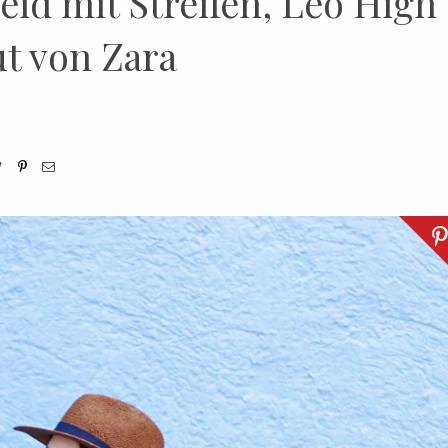
id mit Streifen, Leo High
t von Zara