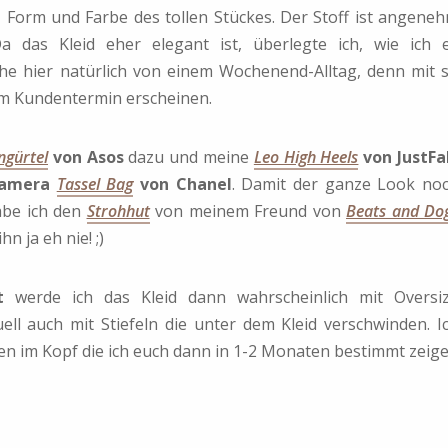
itt, Form und Farbe des tollen Stückes. Der Stoff ist angene
a das Kleid eher elegant ist, überlegte ich, wie ich 
eche hier natürlich von einem Wochenend-Alltag, denn mit 
em Kundentermin erscheinen.
ngürtel
von Asos
dazu und meine
Leo High Heels
von JustFa
Camera
Tassel Bag
von Chanel
. Damit der ganze Look no
abe ich den
Strohhut
von meinem Freund von
Beats and Do
hn ja eh nie! ;)
t
werde ich das Kleid dann wahrscheinlich mit Oversi
ell auch mit Stiefeln die unter dem Kleid verschwinden. I
n im Kopf die ich euch dann in 1-2 Monaten bestimmt zeig