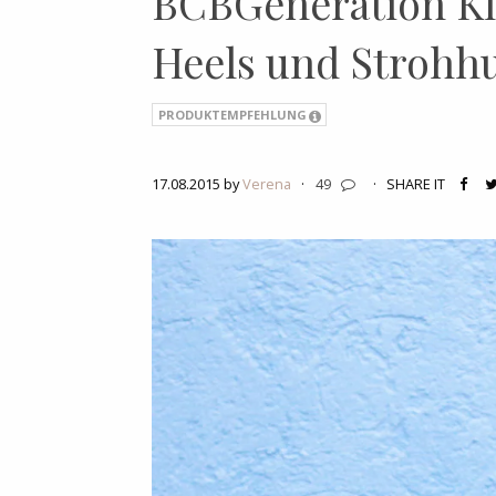
BCBGeneration Kle
Heels und Strohhu
PRODUKTEMPFEHLUNG
17.08.2015 by
Verena
·
49
·
SHARE IT