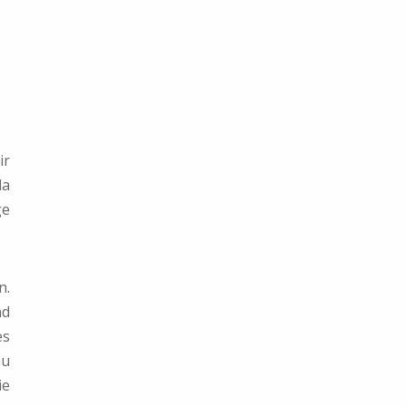
ir
da
ge
n.
nd
es
au
ie