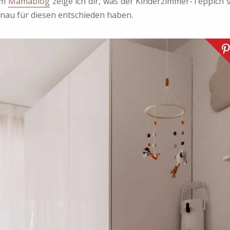
 am
Mamablog
zeige ich dir, was der Kinderzimmer-Teppich 
nau für diesen entschieden haben.