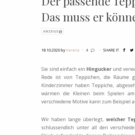
Der passende Tep
Das muss er könn
ANZEIGE
18.10.2020 by
Verena
·
4
·
SHARE IT
Sie sind einfach ein
Hingucker
und verwa
Rede ist von Teppichen, die Räume g
Kinderzimmer haben Teppiche, abgesehe
wärmen die Kleinen beim Spielen am
verschiedene Motive kann zum Beispiel au
Wir haben lange überlegt,
welcher Te
schlussendlich unter all den verschie