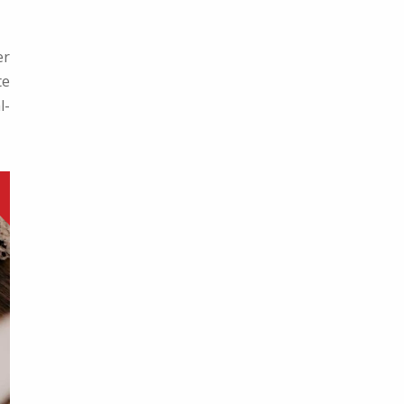
er
te
l-