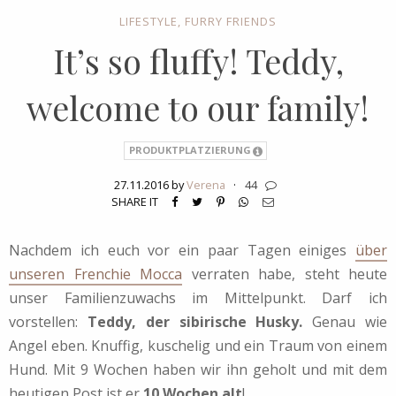
LIFESTYLE
,
FURRY FRIENDS
It’s so fluffy! Teddy,
welcome to our family!
PRODUKTPLATZIERUNG
27.11.2016 by
Verena
·
44
SHARE IT
Nachdem ich euch vor ein paar Tagen einiges
über
unseren Frenchie Mocca
verraten habe, steht heute
unser Familienzuwachs im Mittelpunkt. Darf ich
vorstellen:
Teddy, der sibirische Husky.
Genau wie
Angel eben. Knuffig, kuschelig und ein Traum von einem
Hund. Mit 9 Wochen haben wir ihn geholt und mit dem
heutigen Post ist er
10 Wochen alt
!